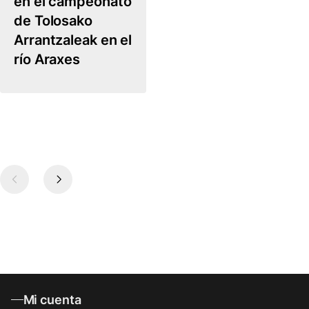
en el campeonato
de Tolosako
Arrantzaleak en el
río Araxes
1
2
3
4
5
6
7
Mi cuenta