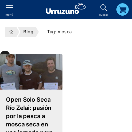
menú
buscar
carrito
Blog
Tag: mosca
Temas
el
log
Tag:
Mosca
Open Solo Seca
Río Zelai: pasión
por la pesca a
mosca seca en