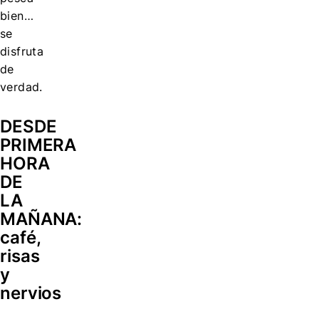
bien…
se
disfruta
de
verdad.
DESDE
PRIMERA
HORA
DE
LA
MAÑANA:
café,
risas
y
nervios