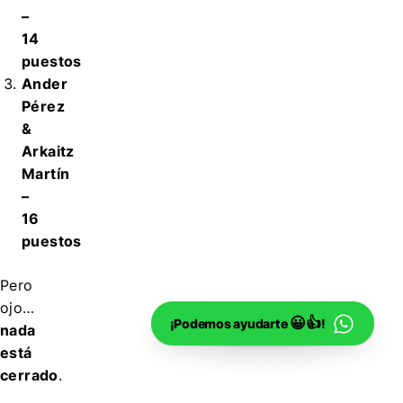
–
14
puestos
Ander
Pérez
&
Arkaitz
Martín
–
16
puestos
Pero
ojo…
😀👍
¡Podemos ayudarte
!
nada
está
cerrado
.