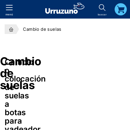
menú
buscar
carrito
Cambio de suelas
Cambio
Cambio
o
de
colocación
suelas
de
suelas
a
botas
para
vadeador