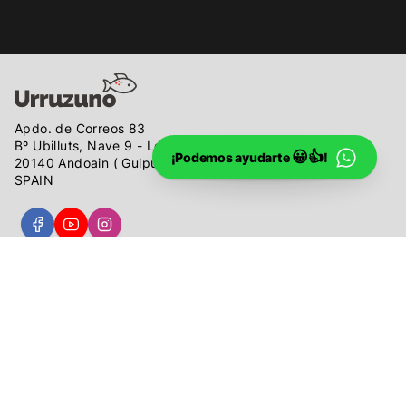
Apdo. de Correos 83
Bº Ubilluts, Nave 9 - Local A
😀👍
¡Podemos ayudarte
!
20140 Andoain ( Guipúzcoa )
SPAIN
Telf: 943 305 011
Horario: lunes a viernes
de 9:00 a 13:00 y de 16:30 a 19:30
info@urruzuno.com