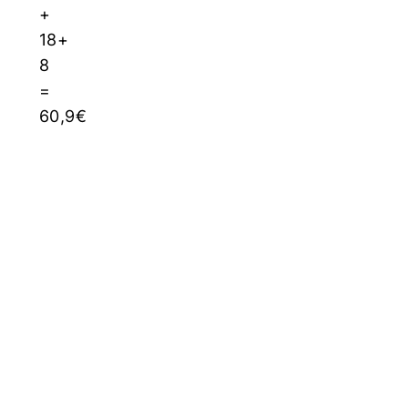
+
18+
8
=
60,9€