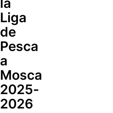
la
Liga
de
Pesca
a
Mosca
2025-
2026