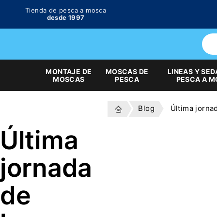
Tienda de pesca a mosca
desde 1997
MONTAJE DE
MOSCAS DE
LINEAS Y SED
MOSCAS
PESCA
PESCA A 
Blog
Última jorna
Última
jornada
de