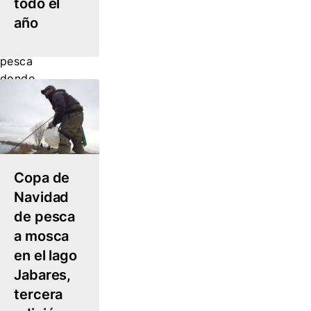
todo el
año
Cotos
de
pesca
donde
poder
practicar
la
pesca
a
Copa de
mosca
Navidad
principalmente
de pesca
sin
a mosca
muerte.
en el lago
Jabares,
tercera