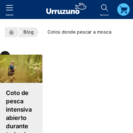
menú
buscar
carrito
Blog
Cotos donde pescar a mosca
Temas
el
log
Cotos
Coto de
donde
pesca
pescar
intensiva
a
abierto
durante
mosca