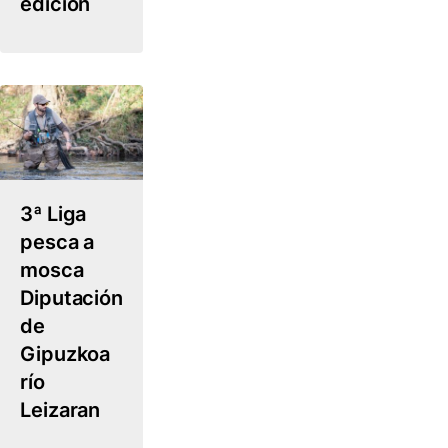
edición
3ª Liga
pesca a
mosca
Diputación
de
Gipuzkoa
río
Leizaran