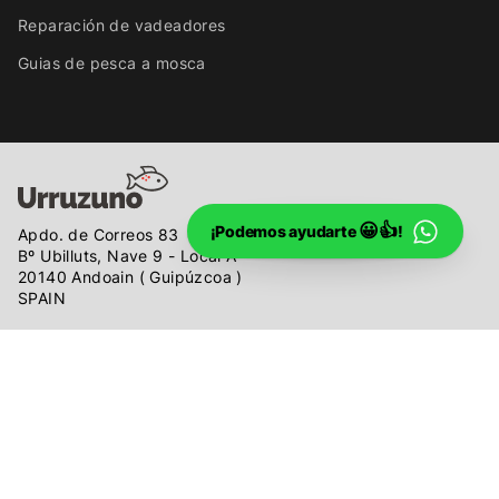
Reparación de vadeadores
Guias de pesca a mosca
😀👍
¡Podemos ayudarte
!
Apdo. de Correos 83
Bº Ubilluts, Nave 9 - Local A
20140 Andoain ( Guipúzcoa )
SPAIN
Telf: 943 305 011
Horario: lunes a viernes
de 9:00 a 13:00 y de 16:30 a 19:30
info@urruzuno.com