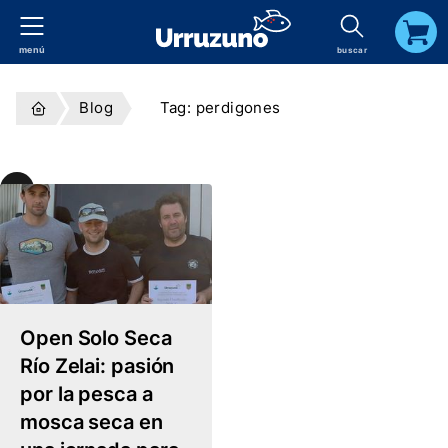
menú
buscar
carrito
Blog
Tag: perdigones
Temas
el
log
Tag:
Perdigones
Open Solo Seca
Río Zelai: pasión
por la pesca a
mosca seca en