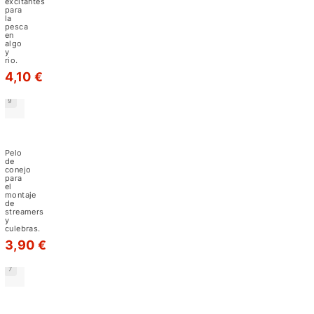
moscas
excitantes
para
secas.
la
pesca
en
Últimamente,
algo
y
las
rio.
pieles
4,10 €
han
9
sido
reemplazadas
Zonker
Micro
por
Rabbit
Pelo
materiales
Strips
de
conejo
Hareline
artificiales.
para
el
montaje
de
El
streamers
y
pelo
culebras.
de
3,90 €
conejo
7
zonker
iprescindible
Zonker
Muskrat
para