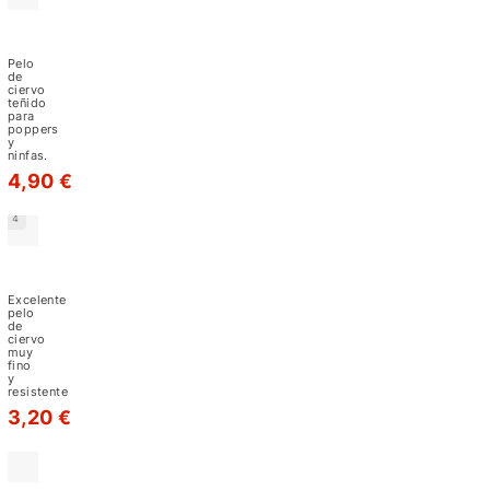
se
Pelo
utilizan
de
para
Ciervo
Pelo
Teñido
de
las
ciervo
teñido
colas
para
poppers
de
y
ninfas.
algunas
4,90 €
ninfas
y
4
moscas
Pelo
secas
de
Ciervo
Excelente
y,
URZ
pelo
de
en
ciervo
muy
ocasiones,
fino
y
para
resistente
formar
3,20 €
alas
de