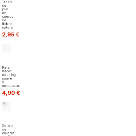
streamers.
liebre
Trozo
de
En
piel
de
el
cuerpo
de
caso
liebre
natural.
de
2,95 €
las
pieles,
el
Piel
pelo
de
Topo
Para
se
hacer
dubbing
usa
suave
y
como
compacto.
material
4,90 €
de
9
forrado
de
Zonker
FNF
ninfas
Zonker
y
de
colores