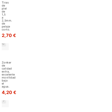
Hends
Tiras
el
de
piel
montaje
de
1,5
de
a
2,5mm.
unos
de
pelaje
corto.
buenos
2,70 €
streamers.
12
Zonker
Rabbit
Strip
Zonker
Flybox
de
calidad
extra,
excelente
movilidad
bajo
el
agua.
4,20 €
7
Zorro