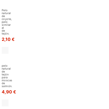
algunas
Pelo
de
moscas
Coyote
Pelo
secas.
natural
de
En
coyote,
pelo
particular,
similar
al
de
el
tejón.
pelo
2,10 €
de
ciervo
y
Pelo
de
el
tejón
pelo
de
natural
de
elk
tejón
para
se
moscas
de
usan
salmón.
4,90 €
para
ciertas
moscas