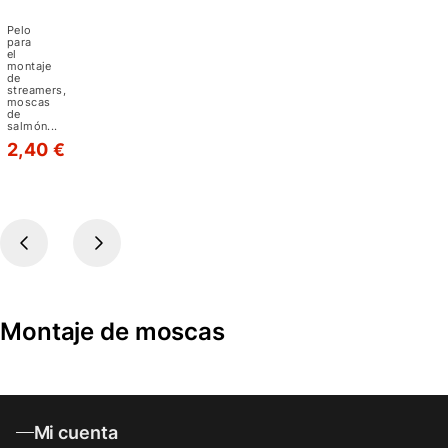
ártico
Pelo
para
el
montaje
de
streamers,
moscas
de
salmón...
2,40 €
1
2
3
Montaje de moscas
Mi cuenta