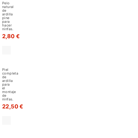
cola
natural
Pelo
pine
de
natural
de
Wapsi
ardilla
ternero
pine
para
se
hacer
ninfas.
usa
2,80 €
para
hacer
alas
Piel
de
completa
Ardilla
moscas
Piel
Natural
completa
secas
de
Grey
ardilla
y
para
el
el
montaje
de
de
ninfas.
22,50 €
bucktail
para
alas
Piel
de
de