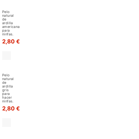
Piel
secas
ardilla
como
natural
Pelo
fox
natural
la
de
ardilla
elk
americana
para
hair
ninfas.
caddis,
2,80 €
la
comparadun,
patrones
Piel
ardilla
de
natural
Pelo
gray
saltamontes,etc.
natural
de
ardilla
gris
Por
para
hacer
otro
ninfas.
lado,
2,80 €
el
pelo
de
Piel
ardilla