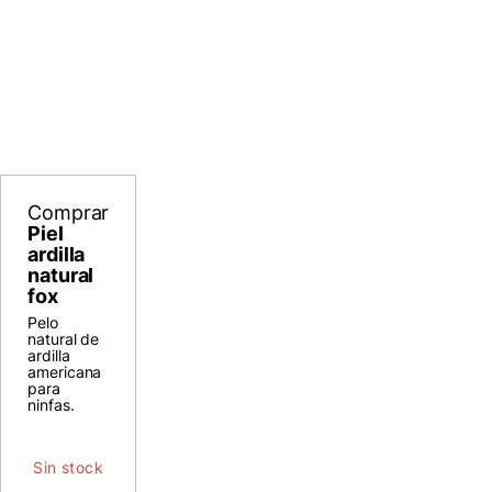
Comprar
Piel
ardilla
natural
fox
Pelo
natural de
ardilla
americana
para
ninfas.
Sin stock