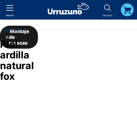
menú
buscar
carrito
Siguiente
Montaje
de
Piel
moscas
ardilla
natural
fox