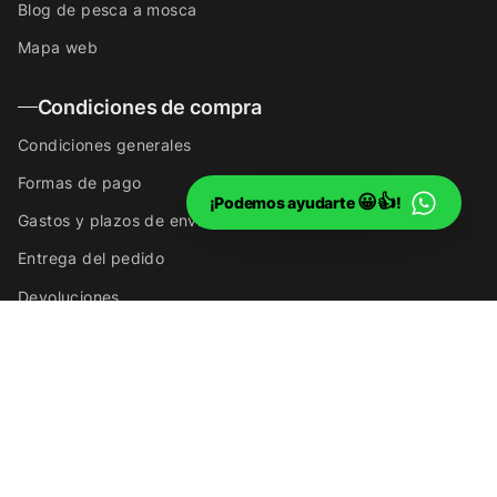
Blog de pesca a mosca
son
elegantes
Mapa web
y
discretas
Condiciones de compra
y
Condiciones generales
tienen
diferentes
Formas de pago
😀👍
¡Podemos ayudarte
!
capacidades
Gastos y plazos de envío
para
Entrega del pedido
llevar
moscas,
Devoluciones
destacando
Garantía
en
especial
Servicios
la
caja
Reparación de vadeadores
Thinfish
Guias de pesca a mosca
Flypad