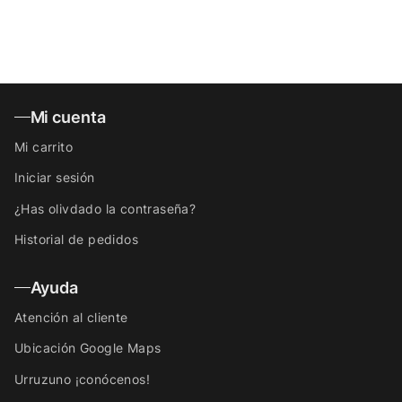
imanes.
Del
mismo
modo,
las
Mi cuenta
cajas
Mi carrito
Thinkfish
son
Iniciar sesión
muy
¿Has olivdado la contraseña?
ergonómicas.
Historial de pedidos
Como
podrás
Ayuda
comprobar,
Atención al cliente
todas
las
Ubicación Google Maps
cajas
Urruzuno ¡conócenos!
Thinkfish