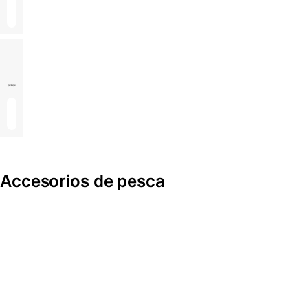
Siliconas
y
Sales
Otros
Accesorios de pesca