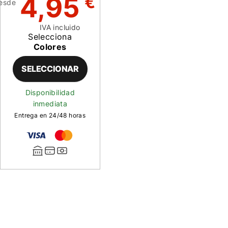
4,95
€
esde
IVA incluido
Selecciona
Colores
SELECCIONAR
Disponibilidad
inmediata
Entrega en 24/48 horas
Descripción
de
Plumas
Polish