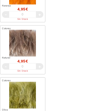
Naranja
4,95€
-
+
Sin Stock
Colores
Natural
4,95€
-
+
Sin Stock
Colores
Oliva