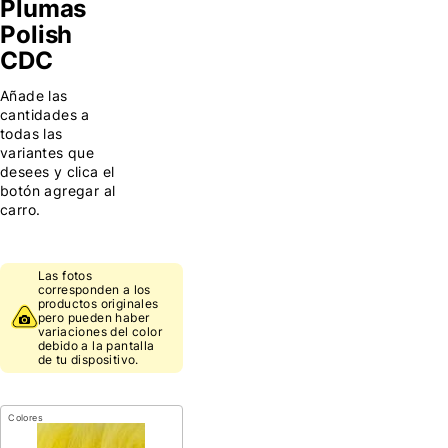
Plumas
Polish
CDC
Añade las
cantidades a
todas las
variantes que
desees y clica el
botón agregar al
carro.
Las fotos
corresponden a los
productos originales
pero pueden haber
variaciones del color
debido a la pantalla
de tu dispositivo.
Colores