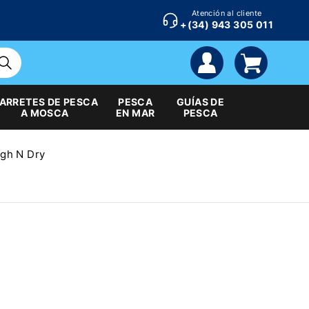
Atención al cliente
+(34) 943 305 011
cuenta
carrito
ARRETES DE PESCA
PESCA
GUÍAS DE
A MOSCA
EN MAR
PESCA
igh N Dry