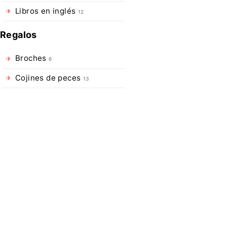
Nuestra
Libros en inglés
12
Paste
Floatant
Regalos
está
diseñada
Broches
6
para
impermeabilizar
Cojines de peces
13
y
mejorar
la
flotabilidad
de
líderes
y
tippets
y
proporciona
una