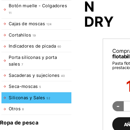
N
Botón muelle - Colgadores
11
DRY
Cajas de moscas
124
Cortahilos
19
Indicadores de picada
60
Compr
flotab
Porta siliconas y porta
Pasta flo
sales
7
prestacio
Sacaderas y sujeciones
40
Seca-moscas
5
Siliconas y Sales
52
-
Otros
8
Ropa de pesca
AÑ