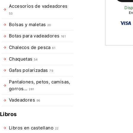
Accesorios de vadeadores
Disp
En
53
Bolsas y maletas
20
Botas para vadeadores
161
Chalecos de pesca
61
Descripció
Chaquetas
54
de
Gafas polarizadas
79
Pasta
Pantalones, petos, camisas,
flotabiliza
gorros...
261
HIGH
Vadeadores
96
N
Libros
DRY
Libros en castellano
22