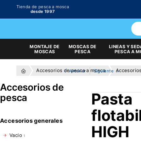
Tienda de pesca a mosca
desde 1997
MONTAJE DE
MOSCAS DE
LINEAS Y SED
MOSCAS
PESCA
PESCA A 
Accesorios de pesca a mosca
Accesorio
Anterior
Siguiente
Accesorios de
Pasta
pesca
flotabi
Accesorios generales
HIGH
Vacio
1