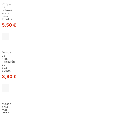
Chartreuse/White
Popper
-
de
colores
M30
vivos
para
túnidos.
5,50 €
Red
White-
M11
Mosca
de
mar,
imitación
de
pez
pasto.
3,90 €
Salty
Mullet
Black
Mosca
White
para
mar,
-