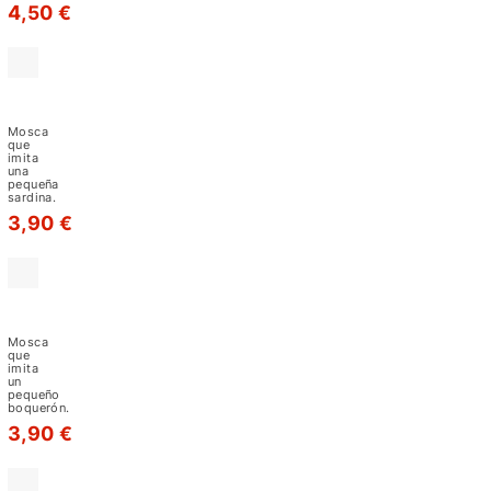
cola
4,50 €
de
venado
como
Los
Roques
parte
Minnow
Mosca
principal
Green
que
imita
-
en
una
M18
pequeña
su
sardina.
3,90 €
confección.
Recordemos
siempre
Los
que
Roques
en
Minnow
Mosca
Grey
que
el
imita
-
un
mar
M17
pequeño
boquerón.
nuestra
3,90 €
presa
nunca