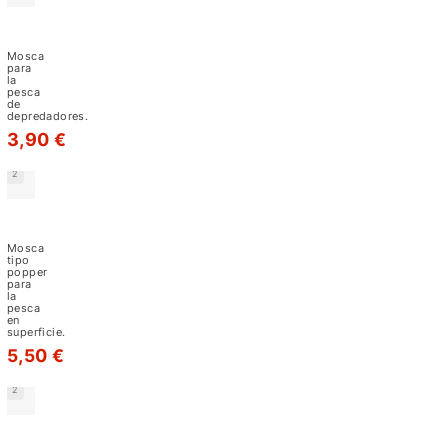
nos
Mosca
dará
Deceiver
Blue/white-
una
Mosca
M5
para
segunda
la
pesca
de
oportunidad,
depredadores.
3,90 €
2
Mylar
Popper
Blue/White
Mosca
-
tipo
popper
M31
para
la
pesca
en
superficie.
5,50 €
2
Mylar
Popper