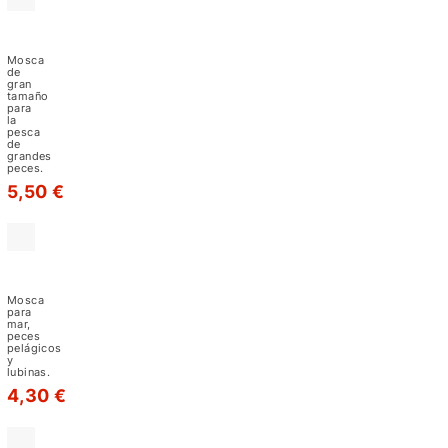
utilizan
en
Bus
Ticket
el
-
Mosca
M28
agua
de
gran
tamaño
salada
para
la
existen
pesca
de
al
grandes
peces.
menos
5,50 €
unos
1000
patrones
Codel
registrados.
Fry-
M22-
Para
Mosca
Epoxy
para
comenzar
mar,
b/fish
peces
olive
requerimos
pelágicos
y
de
lubinas.
4,30 €
simplemente
una