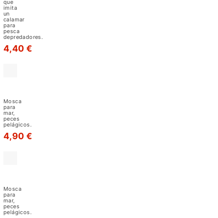
hechas
M29
que
imita
principalmente
un
calamar
con
para
pesca
materiales
depredadores.
4,40 €
sintéticos
muy
brillosos
GT
como
Fly
el
yellow-
Mosca
M21
para
Flashabou,
mar,
peces
Kristal
pelágicos.
4,90 €
Flash,
etc.
y
GT
un
Needlefish
gran
Blue/white-
Mosca
M20
para
número
mar,
peces
utilizan
pelágicos.