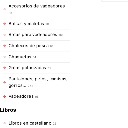
Accesorios de vadeadores
Descripció
53
de
Bolsas y maletas
20
Indicador
Botas para vadeadores
161
Muelle
Chalecos de pesca
61
Hemingwa
Chaquetas
54
El
Gafas polarizadas
79
Indicador
Pantalones, petos, camisas,
de
gorros...
261
picada
tipo
Vadeadores
96
muelle
Libros
de
Hemingway's
Libros en castellano
22
esta