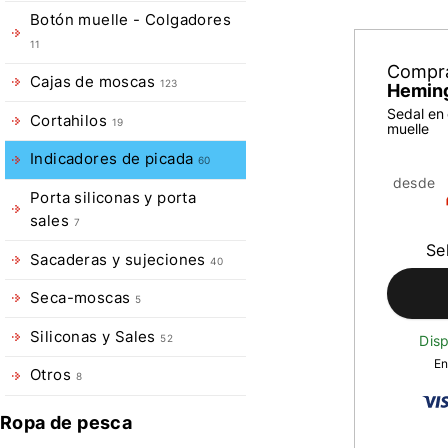
Botón muelle - Colgadores
11
Compr
Cajas de moscas
123
Hemin
Sedal en 
Cortahilos
19
muelle
Indicadores de picada
60
desde
Porta siliconas y porta
sales
7
Se
Sacaderas y sujeciones
40
Seca-moscas
5
Siliconas y Sales
Disp
52
En
Otros
8
Ropa de pesca