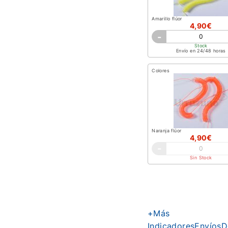
Amarillo flúor
4,90€
-
Stock
Envío en 24/48 horas
Colores
Naranja flúor
4,90€
-
Sin Stock
+Más
Indicadores
Envíos
D