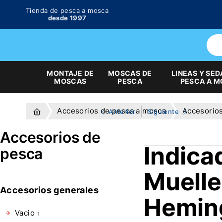
Tienda de pesca a mosca
desde 1997
MONTAJE DE
MOSCAS DE
LINEAS Y SED
MOSCAS
PESCA
PESCA A 
Accesorios de pesca a mosca
Accesorio
Anterior
Siguiente
Accesorios de
Indica
pesca
Muelle
Accesorios generales
Hemin
Vacio
1