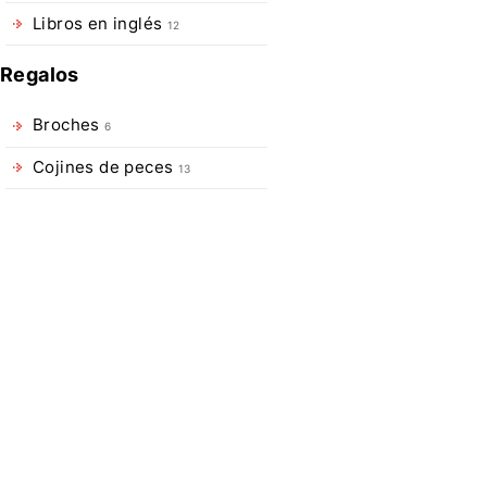
fabricado
Libros en inglés
12
con
monofilamento
Regalos
de
colores
Broches
6
flúor
Cojines de peces
13
para
la
detección
de
la
picada
de
forma
rápida
y
precisa.
Muy