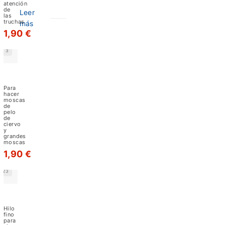
de
atención
de
Leer
montaje
las
truchas
más
Benecchi
1,90 €
´s
3
ofrece
una
Hilo
Benecchi's
paleta
superstrong
Para
de
hacer
moscas
hilos
de
pelo
finos
de
ciervo
y
y
grandes
de
moscas
1,90 €
reconocido
prestigio
23
a
Hilo
nivel
Benecchis
mundial,
12/0
Hilo
fino
siendo
para