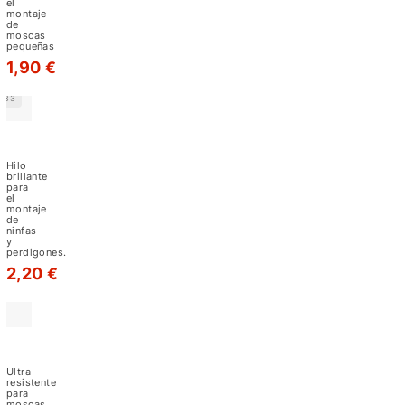
el
uno
montaje
de
de
moscas
pequeñas
los
1,90 €
hilos
más
33
conocidos
Hilo
en
Benecchis
Irisados
el
Hilo
brillante
mundillo
para
el
montaje
del
de
ninfas
montaje
y
perdigones.
de
2,20 €
moscas.
Contamos
con
Hilo
Benecchis
hilos
ultrastrong
Ultra
de
resistente
para
moscas