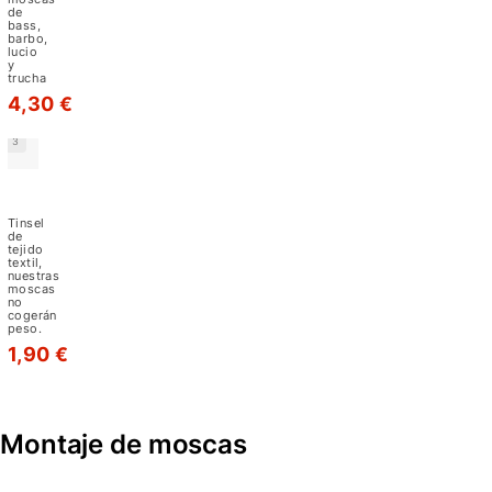
montaje
de
bass,
Benecchi
barbo,
lucio
´s
y
trucha
de
4,30 €
colores
y
3
grosores
Tinsel
muy
Metalizado
Cordel
variados,
Tinsel
Benecchi's
de
para
tejido
textil,
el
nuestras
moscas
montaje
no
cogerán
peso.
de
1,90 €
moscas
artificiales
de
Montaje de moscas
diferentes
tipos.