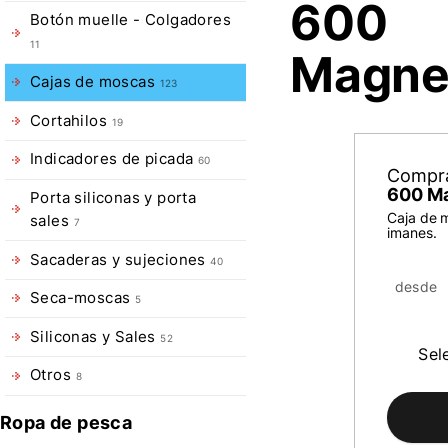
600
Botón muelle - Colgadores
11
Magne
Cajas de moscas
123
Cortahilos
19
Indicadores de picada
60
Compr
600 M
Porta siliconas y porta
Caja de 
sales
7
imanes.
Sacaderas y sujeciones
40
desde
Seca-moscas
5
Siliconas y Sales
52
Sel
Otros
8
Ropa de pesca