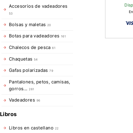
Disp
Accesorios de vadeadores
En
53
Bolsas y maletas
20
Botas para vadeadores
161
Chalecos de pesca
61
Descripció
Chaquetas
de
54
Caja
Gafas polarizadas
79
moscas
Pantalones, petos, camisas,
gorros...
URZ
261
600
Vadeadores
96
Magnet
Libros
Caja
Libros en castellano
22