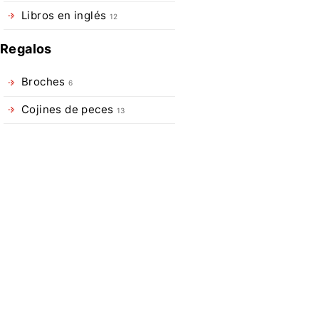
moscas
Libros en inglés
12
URZ
600
Regalos
Magnet,
caja
Broches
6
de
moscas
Cojines de peces
13
secas
de
una
cara,
cierre
de
imanes
y
tapa
transparente,
gracias