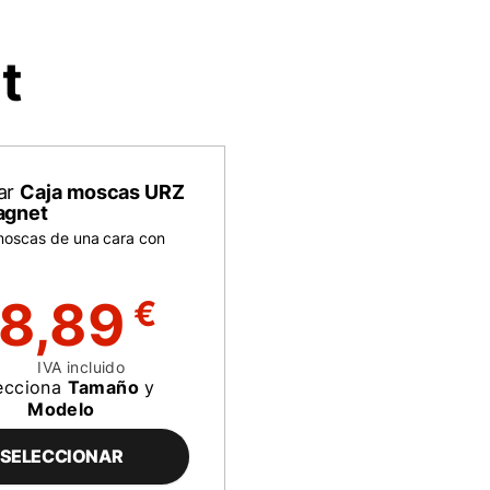
t
ar
Caja moscas URZ
agnet
moscas de una cara con
8,89
€
IVA incluido
ecciona
Tamaño
y
Modelo
SELECCIONAR