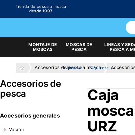
Tienda de pesca a mosca
desde 1997
MONTAJE DE
MOSCAS DE
LINEAS Y SED
MOSCAS
PESCA
PESCA A 
Accesorios de pesca a mosca
Accesorio
Anterior
Siguiente
Accesorios de
Caja
pesca
mosca
Accesorios generales
URZ
Vacio
1