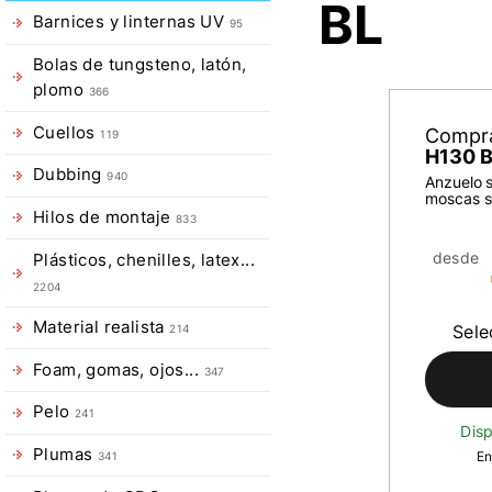
BL
Barnices y linternas UV
95
Bolas de tungsteno, latón,
plomo
366
Cuellos
Compr
119
H130 
Dubbing
940
Anzuelo 
moscas s
Hilos de montaje
833
desde
Plásticos, chenilles, latex...
2204
Material realista
Sel
214
Foam, gomas, ojos...
347
Pelo
241
Disp
Plumas
En
341