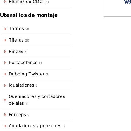
Plumas de CDC
181
Utensillos de montaje
Descripció
Tornos
28
de
Tijeras
20
Anzuelos
Pinzas
6
Hanak
Portabobinas
11
H130
Dubbing Twister
3
BL
Igualadores
5
Hanák
Quemadores y cortadores
H130
de alas
11
BL
Forceps
9
–
Precisión
Anudadores y punzones
8
y