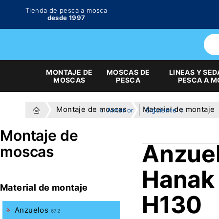
Tienda de pesca a mosca
desde 1997
MONTAJE DE
MOSCAS DE
LINEAS Y SED
MOSCAS
PESCA
PESCA A 
Montaje de moscas
Material de montaje
Anterior
Siguiente
Montaje de
Anzue
moscas
Hanak
Material de montaje
H130
Anzuelos
672