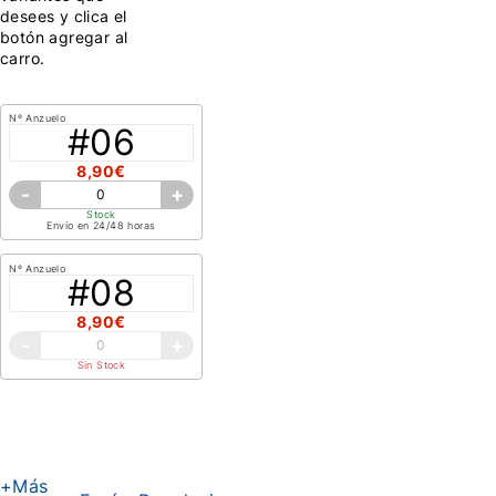
desees y clica el
botón agregar al
carro.
Nº Anzuelo
#06
8,90€
-
+
Stock
Envío en 24/48 horas
Nº Anzuelo
#08
8,90€
-
+
Sin Stock
+Más