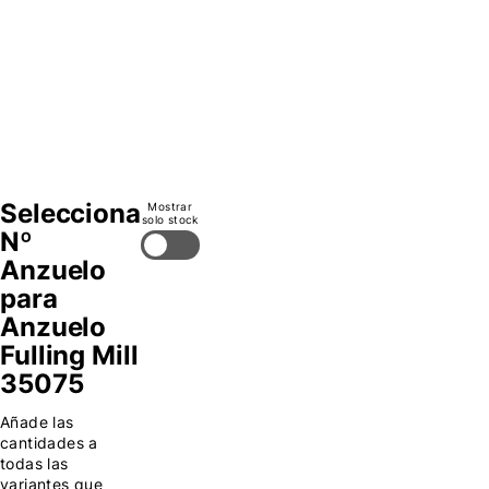
14
-
16
Selecciona
Mostrar
solo stock
Nº
Anzuelo
para
Anzuelo
Fulling Mill
35075
Añade las
cantidades a
todas las
variantes que