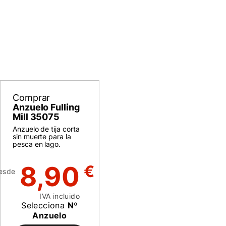
Comprar
Anzuelo Fulling
Mill 35075
Anzuelo de tija corta
sin muerte para la
pesca en lago.
8,90
€
esde
IVA incluido
Selecciona
Nº
Anzuelo