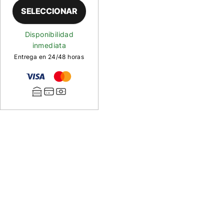
SELECCIONAR
Disponibilidad
inmediata
Entrega en 24/48 horas
Descripción
de
Anzuelo
Fulling
Mill
35075
Anzuelo
Fulling