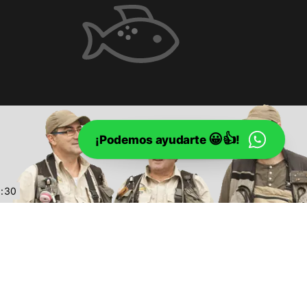
😀👍
¡Podemos ayudarte
!
9:30
tica de privacidad