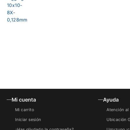
10x10-
8X-
0,128mm
Mi cuenta
Ayuda
Mi carrito
Atención al 
Iniciar sesión
Ubicación 
¿Has olivdado la contraseña?
Urruzuno ¡