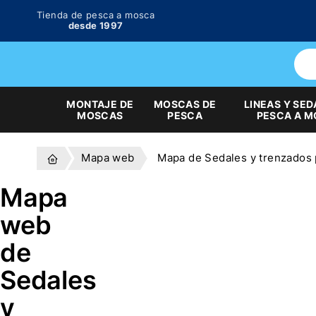
Tienda de pesca a mosca
desde 1997
MONTAJE DE
MOSCAS DE
LINEAS Y SED
MOSCAS
PESCA
PESCA A 
Mapa web
Mapa de Sedales y trenzados 
Mapa
web
de
Sedales
y