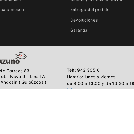
sca a mosca
Entrega del pedido
Devoluciones
Garantía
Telf: 943 305 011
de Correos 83
lluts, Nave 9 - Local A
Horario: lunes a viernes
Andoain ( Guipúzcoa )
de 9:00 a 13:00 y de 16:30 a 1
info@urruzuno.com
o
.
Aviso legal
|
Política de privacidad
|
Protección de datos
|
Polí