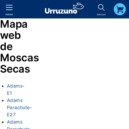
menú
buscar
carrito
Mapa
web
de
Moscas
Secas
Adams-
E1
Adams
Parachute-
E27
Adams