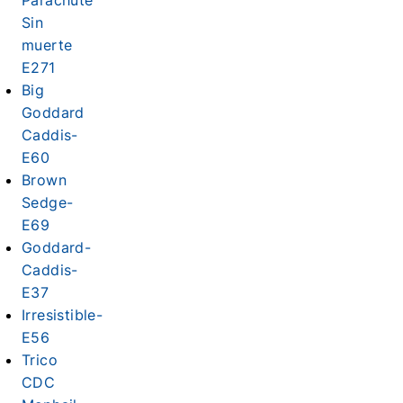
Parachute
Sin
muerte
E271
Big
Goddard
Caddis-
E60
Brown
Sedge-
E69
Goddard-
Caddis-
E37
Irresistible-
E56
Trico
CDC