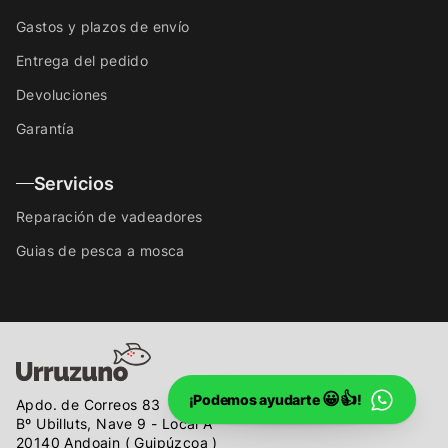
Gastos y plazos de envío
Entrega del pedido
Devoluciones
Garantía
Servicios
Reparación de vadeadores
Guias de pesca a mosca
😀👍
¡Podemos ayudarte
!
Apdo. de Correos 83
Bº Ubilluts, Nave 9 - Local A
20140 Andoain ( Guipúzcoa )