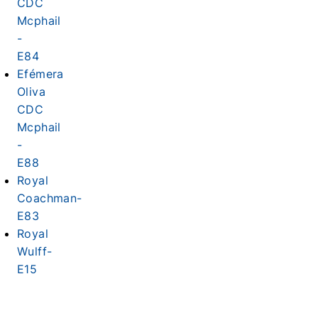
CDC
Mcphail
-
E84
Efémera
Oliva
CDC
Mcphail
-
E88
Royal
Coachman-
E83
Royal
Wulff-
E15