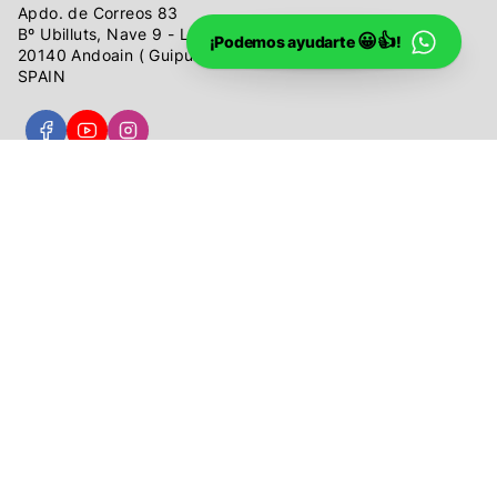
Apdo. de Correos 83
Bº Ubilluts, Nave 9 - Local A
😀👍
¡Podemos ayudarte
!
20140 Andoain ( Guipúzcoa )
SPAIN
Telf: 943 305 011
Horario: lunes a viernes
de 9:00 a 13:00 y de 16:30 a 19:30
info@urruzuno.com
@ 2026
Urruzuno
.
Aviso legal
|
Política de privacidad
|
Protección de datos
|
Política de privacidad