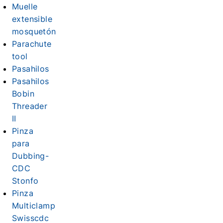
Muelle
extensible
mosquetón
Parachute
tool
Pasahilos
Pasahilos
Bobin
Threader
II
Pinza
para
Dubbing-
CDC
Stonfo
Pinza
Multiclamp
Swisscdc