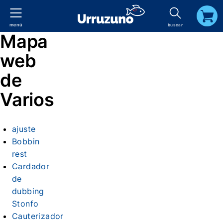
menú
buscar
carrito
Mapa
web
de
Varios
ajuste
Bobbin
rest
Cardador
de
dubbing
Stonfo
Cauterizador