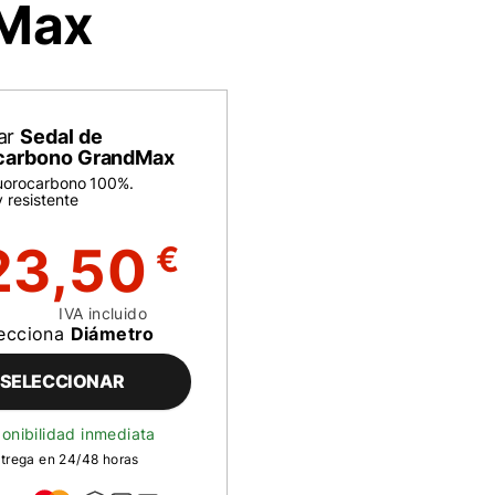
Max
ar
Sedal de
carbono GrandMax
luorocarbono 100%.
y resistente
23,50
€
IVA incluido
ecciona
Diámetro
SELECCIONAR
onibilidad inmediata
trega en 24/48 horas