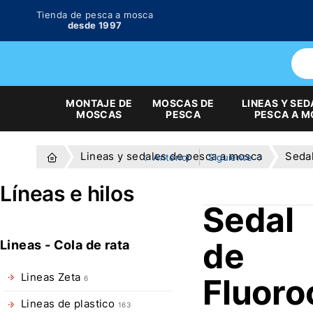
Tienda de pesca a mosca
desde 1997
MONTAJE DE
MOSCAS DE
LINEAS Y SED
MOSCAS
PESCA
PESCA A 
Lineas y sedales de pesca a mosca
Seda
Anterior
Siguiente
Líneas e hilos
Sedal
de
Lineas - Cola de rata
Lineas Zeta
Fluoro
6
Lineas de plastico
163