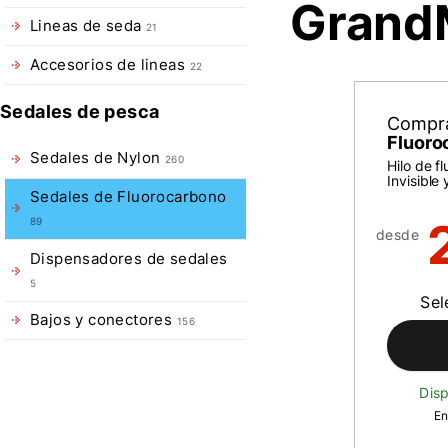
Grand
Lineas de seda
21
Accesorios de lineas
22
Sedales de pesca
Compr
Fluoro
Sedales de Nylon
260
Hilo de f
Invisible 
Sedales de Fluorocarbono
89
desde
Dispensadores de sedales
5
Sel
Bajos y conectores
156
Disp
En