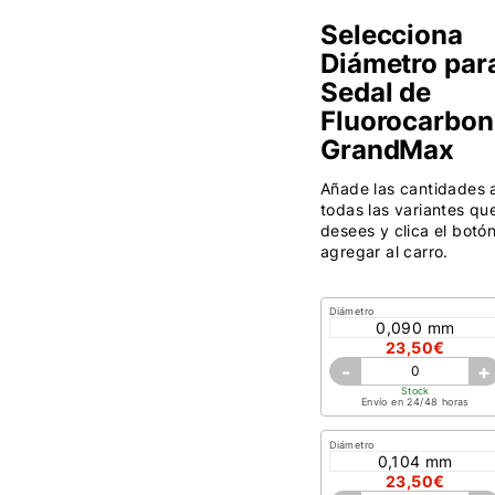
Selecciona
Diámetro par
Sedal de
Fluorocarbo
GrandMax
Añade las cantidades 
todas las variantes qu
desees y clica el botó
agregar al carro.
Diámetro
0,090 mm
23,50€
-
+
Stock
Envío en 24/48 horas
Diámetro
0,104 mm
23,50€