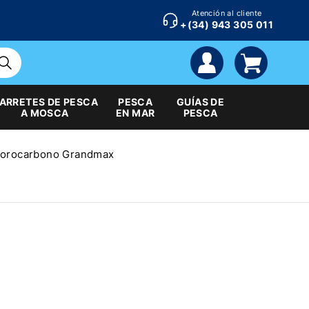
Atención al cliente
+(34) 943 305 011
cuenta
carrito
ARRETES DE PESCA
PESCA
GUÍAS DE
A MOSCA
EN MAR
PESCA
uorocarbono Grandmax