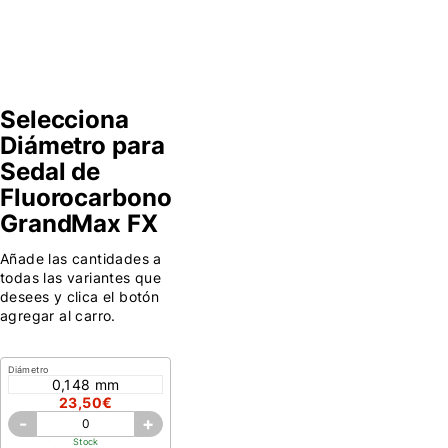
Resistencia
2,2 kg.
2,7 kg
3,1 kg
3,8 
Selecciona
Diámetro para
Sedal de
Fluorocarbono
GrandMax FX
Añade las cantidades a
todas las variantes que
desees y clica el botón
agregar al carro.
Diámetro
0,148 mm
23,50€
-
+
Stock