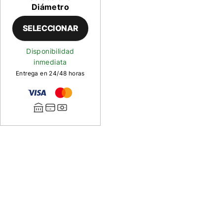
Diámetro
SELECCIONAR
Disponibilidad
inmediata
Entrega en 24/48 horas
Descripción
de
Sedal
de
Fluorocarbono
GrandMax
FX