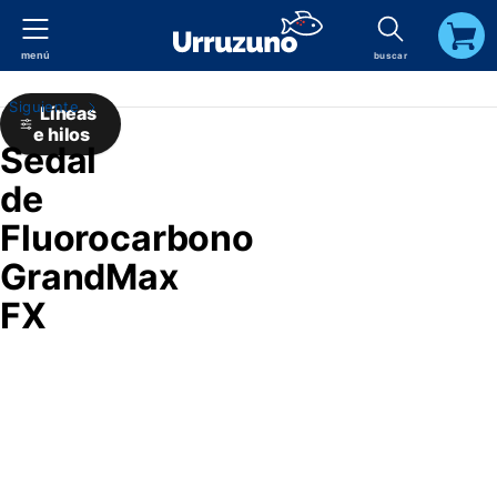
menú
buscar
carrito
Siguiente
Líneas
e hilos
Sedal
de
Fluorocarbono
GrandMax
FX