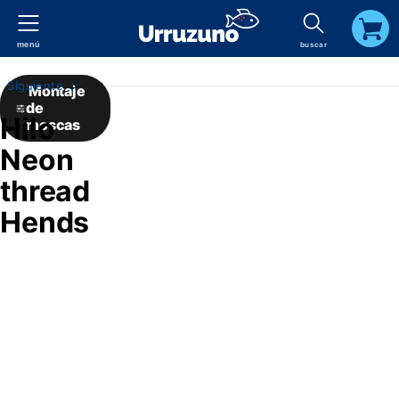
menú
buscar
carrito
Siguiente
Montaje
de
Hilo
moscas
Neon
thread
Hends