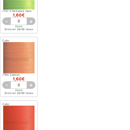
7137 Chartreuse claro
1,60€
-
+
Stock
Envío en 24/48 horas
Color
7184 Salmon
1,60€
-
+
Stock
Envío en 24/48 horas
Color