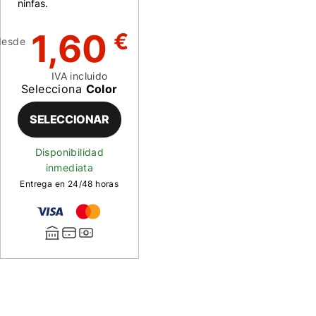
ninfas.
1,60
€
desde
IVA incluido
Selecciona
Color
SELECCIONAR
Disponibilidad
inmediata
Entrega en 24/48 horas
Descripción
de