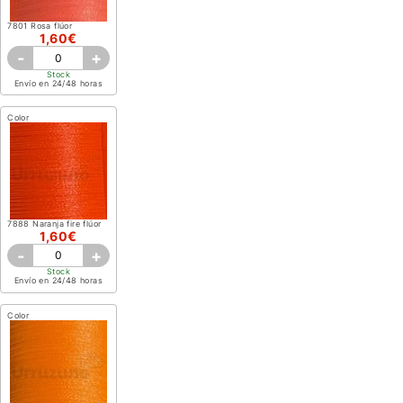
7801 Rosa flúor
1,60€
-
+
Stock
Envío en 24/48 horas
Color
7888 Naranja fire flúor
1,60€
-
+
Stock
Envío en 24/48 horas
Color