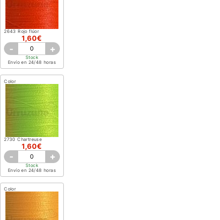
2643 Rojo flúor
1,60€
-
+
Stock
Envío en 24/48 horas
Color
2730 Chartreuse
1,60€
-
+
Stock
Envío en 24/48 horas
Color