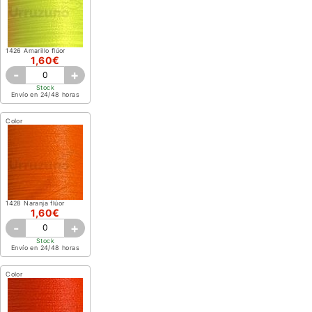
1426 Amarillo flúor
1,60€
-
+
Stock
Envío en 24/48 horas
Color
1428 Naranja flúor
1,60€
-
+
Stock
Envío en 24/48 horas
Color