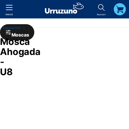
menú
buscar
carrito
Siguiente
Moscas
Mosca
Ahogada
-
U8