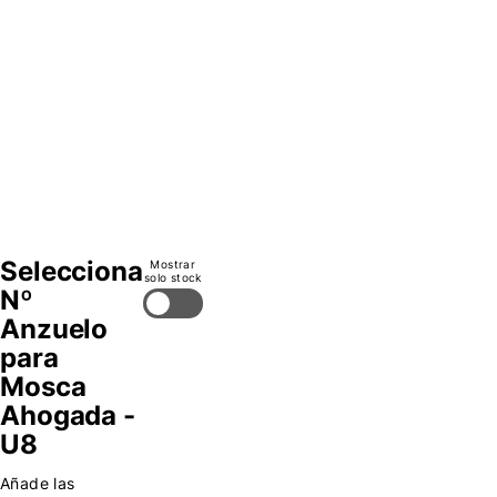
del
Nº
14
y
16.
Selecciona
Mostrar
solo stock
Nº
Anzuelo
para
Mosca
Ahogada -
U8
Añade las