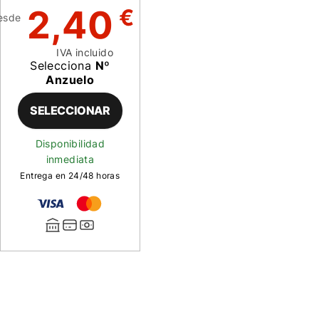
2,40
€
esde
IVA incluido
Selecciona
Nº
Anzuelo
SELECCIONAR
Disponibilidad
inmediata
Entrega en 24/48 horas
Descripción
de
Mosca