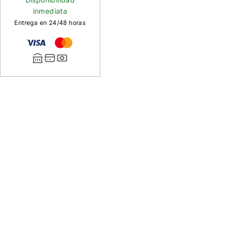
inmediata
Entrega en 24/48 horas
Descripción
de
Live
Body
Klima
Lámina
de
latex
de
3mm