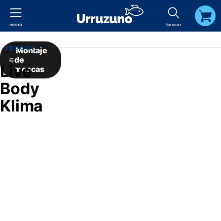
menú
buscar
carrito
Siguiente
Montaje
de
Live
moscas
Body
Klima