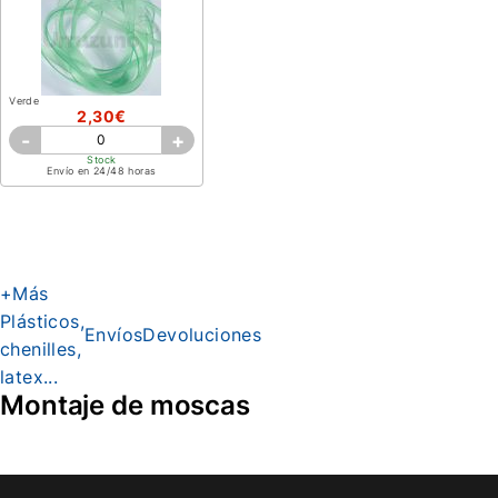
Verde
2,30€
-
+
Stock
Envío en 24/48 horas
+Más
Plásticos,
Envíos
Devoluciones
chenilles,
latex...
Montaje de moscas