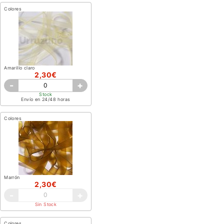
Colores
Amarillo claro
2,30€
-
+
Stock
Envío en 24/48 horas
Colores
Marrón
2,30€
-
+
Sin Stock
Colores