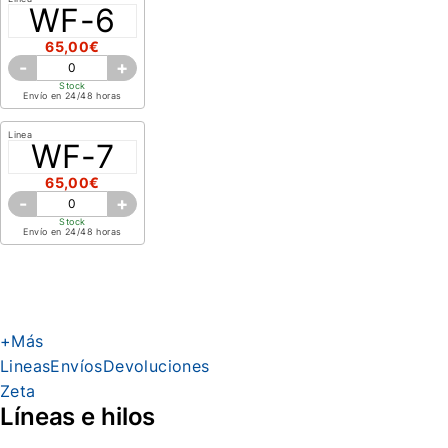
WF-6
65,00€
-
+
Stock
Envío en 24/48 horas
Linea
WF-7
65,00€
-
+
Stock
Envío en 24/48 horas
+Más
Lineas
Envíos
Devoluciones
Zeta
Líneas e hilos