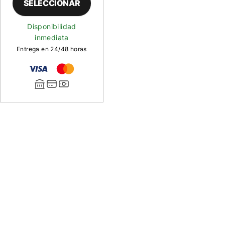
SELECCIONAR
Disponibilidad
inmediata
Entrega en 24/48 horas
Descripción
de
Línea
Zplus
Competition
Flotante
Línea
Zplus