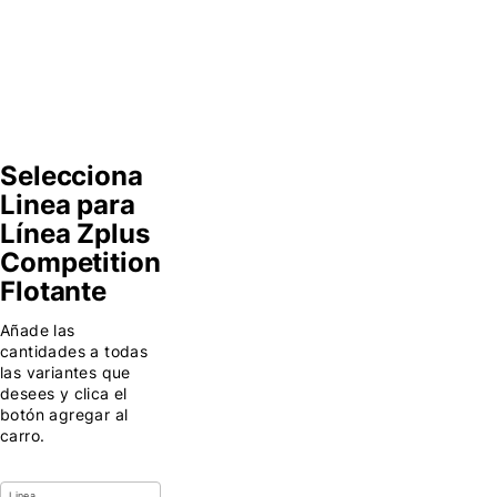
de
longitud
Selecciona
Linea para
Línea Zplus
Competition
Flotante
Añade las
cantidades a todas
las variantes que
desees y clica el
botón agregar al
carro.
Linea