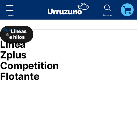
menú
buscar
carrito
Siguiente
Líneas
e hilos
Línea
Zplus
Competition
Flotante