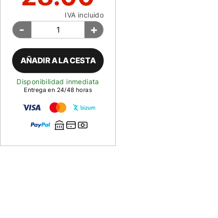
IVA incluido
-
+
AÑADIR A LA CESTA
Disponibilidad inmediata
Entrega en 24/48 horas
Descripción
de
Kit
de
montaje