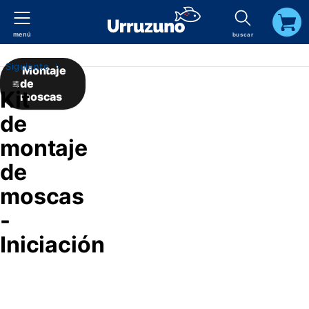
menú
buscar
carrito
Siguiente
Montaje
de
Kit
moscas
de
montaje
de
moscas
-
Iniciación