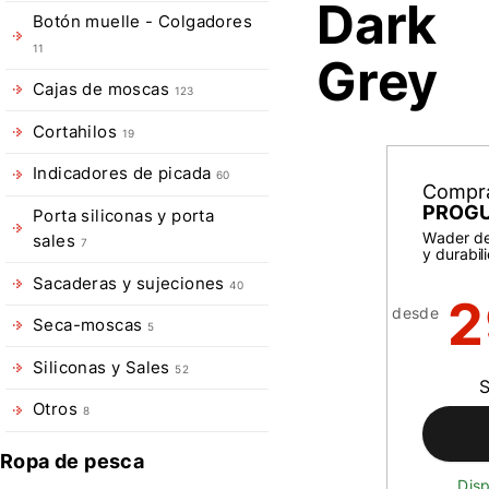
Dark
Botón muelle - Colgadores
11
Grey
Cajas de moscas
123
Cortahilos
19
Indicadores de picada
60
Compr
PROGU
Porta siliconas y porta
Wader de
sales
7
y durabil
Sacaderas y sujeciones
40
2
desde
Seca-moscas
5
Siliconas y Sales
52
Otros
8
Ropa de pesca
Disp