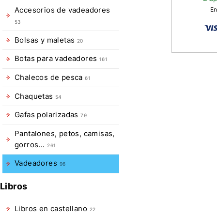
En
Accesorios de vadeadores
53
Bolsas y maletas
20
Botas para vadeadores
161
Descripció
Chalecos de pesca
61
de
Chaquetas
54
Wader
Gafas polarizadas
79
Finntrail
Pantalones, petos, camisas,
PROGUIDE
gorros...
261
Dark
Vadeadores
96
Grey
Libros
Los
vadeadores
Libros en castellano
22