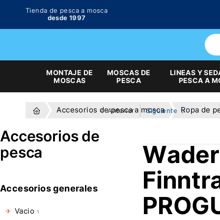
Tienda de pesca a mosca
desde 1997
MONTAJE DE
MOSCAS DE
LINEAS Y SED
MOSCAS
PESCA
PESCA A 
Accesorios de pesca a mosca
Ropa de p
Anterior
Siguiente
Accesorios de
Wader
pesca
Finntra
Accesorios generales
PROGU
Vacio
1