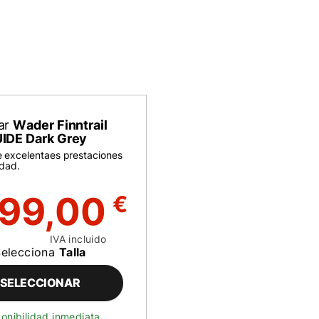
ar
Wader Finntrail
IDE Dark Grey
 excelentaes prestaciones
idad.
99,00
€
IVA incluido
Selecciona
Talla
SELECCIONAR
onibilidad inmediata