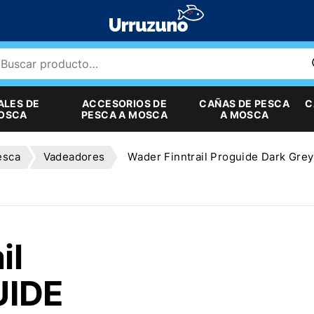
ALES DE
ACCESORIOS DE
CAÑAS DE PESCA
C
MOSCA
PESCA A MOSCA
A MOSCA
esca
Vadeadores
Wader Finntrail Proguide Dark Grey
il
IDE