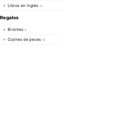
Proguide
Libros en inglés
12
son
una
Regalos
solución
avanzada
Broches
6
para
Cojines de peces
condiciones
13
de
pesca
extremas,
ofreciendo
una
durabilidad,
protección
y
comodidad
excepcionales.
Diseñados