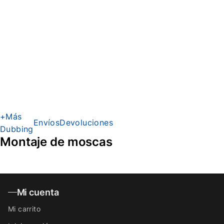
ginger,
squirrel
belly,
rusty
brown,
brown,
black.
+Más
Envíos
Devoluciones
Dubbing
Montaje de moscas
Mi cuenta
Mi carrito