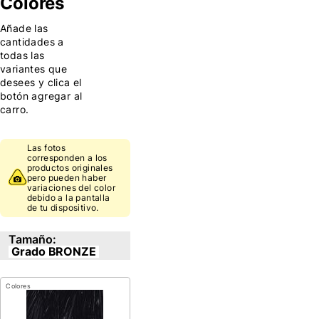
Colores
Añade las
cantidades a
todas las
variantes que
desees y clica el
botón agregar al
carro.
Las fotos
corresponden a los
productos originales
pero pueden haber
variaciones del color
debido a la pantalla
de tu dispositivo.
Tamaño:
Grado BRONZE
Colores