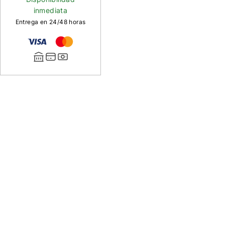
inmediata
Entrega en 24/48 horas
Descripción
de
Colgaderas
Whiting
Sin
duda
las
mejores
colgaderas
que