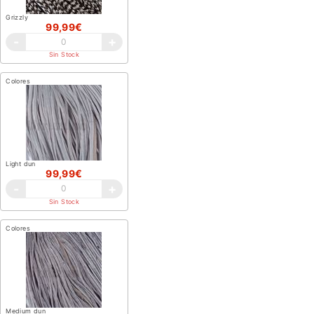
Grizzly
99,99€
-
+
Sin Stock
Colores
Light dun
99,99€
-
+
Sin Stock
Colores
Medium dun