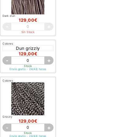
Dark dun
129,00€
-
+
Sin Stock
Colores
Dun grizzly
129,00€
-
+
Stock
Envío gratis - 24/48 horas
Colores
Grizzly
129,00€
-
+
Stock
Envío gratis - 24/48 horas