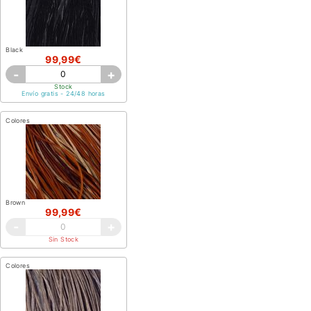
Black
99,99€
-
+
Stock
Envío gratis - 24/48 horas
Colores
Brown
99,99€
-
+
Sin Stock
Colores