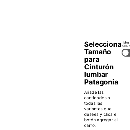
S/M
y
L/XL
Selecciona
Mos
solo 
Tamaño
para
Cinturón
lumbar
Patagonia
Añade las
cantidades a
todas las
variantes que
desees y clica el
botón agregar al
carro.