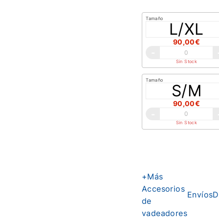
Tamaño
L/XL
90,00€
-
Sin Stock
Tamaño
S/M
90,00€
-
Sin Stock
+Más
Accesorios
Envíos
D
de
vadeadores