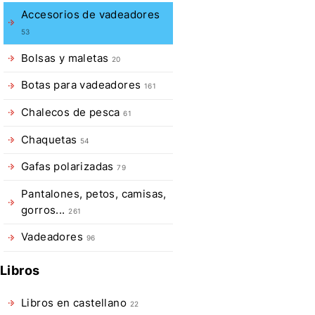
Accesorios de vadeadores
Descripció
53
de
Bolsas y maletas
20
Cinturón
Botas para vadeadores
161
lumbar
Chalecos de pesca
61
Patagonia
Chaquetas
54
Nuevo
Gafas polarizadas
79
cinturón
Pantalones, petos, camisas,
de
gorros...
261
vadear
Paragonia,
Vadeadores
96
proporciona
una
Libros
sujección
Libros en castellano
de
22