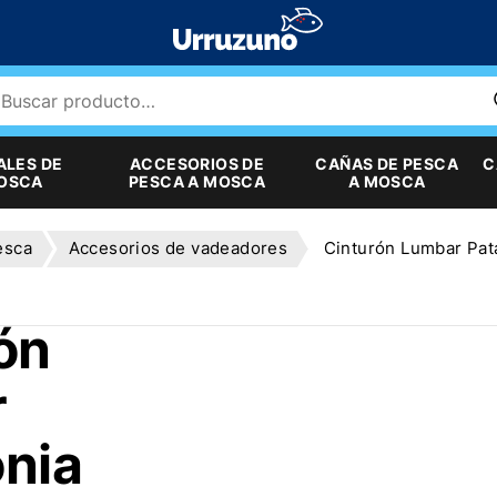
ALES DE
ACCESORIOS DE
CAÑAS DE PESCA
C
MOSCA
PESCA A MOSCA
A MOSCA
esca
Accesorios de vadeadores
Cinturón Lumbar Pat
ón
r
nia