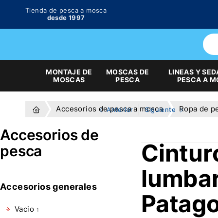
Tienda de pesca a mosca
desde 1997
MONTAJE DE
MOSCAS DE
LINEAS Y SED
MOSCAS
PESCA
PESCA A 
Accesorios de pesca a mosca
Ropa de p
Anterior
Siguiente
Accesorios de
Cintur
pesca
lumba
Accesorios generales
Patago
Vacio
1