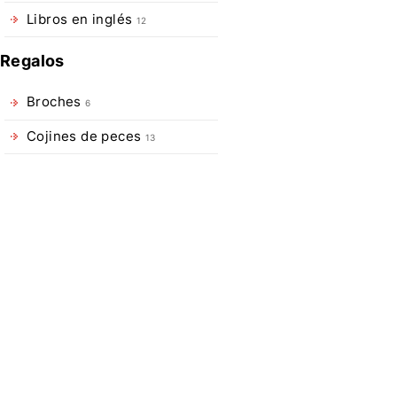
espalda
Libros en inglés
12
robusta
y
Regalos
moldeada
para
Broches
6
un
Cojines de peces
13
vadeo
cómodo
durante
todo
el
día.
Disponible
en
dos
tamaños,
el