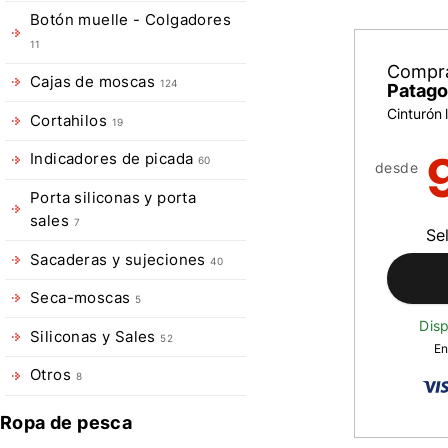
Botón muelle - Colgadores
11
Compr
Cajas de moscas
124
Patago
Cinturón
Cortahilos
19
Indicadores de picada
60
desde
Porta siliconas y porta
sales
7
Se
Sacaderas y sujeciones
40
Seca-moscas
5
Disp
Siliconas y Sales
52
En
Otros
8
Ropa de pesca