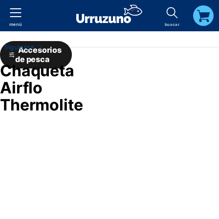
menú
buscar
carrito
Siguiente
Accesorios
de pesca
Chaqueta
Airflo
Thermolite