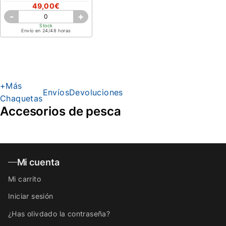
49,00€
-
+
Stock
Envío en 24/48 horas
+Más
Envíos
Devoluciones
Chaquetas
Accesorios de pesca
Mi cuenta
Mi carrito
Iniciar sesión
¿Has olivdado la contraseña?