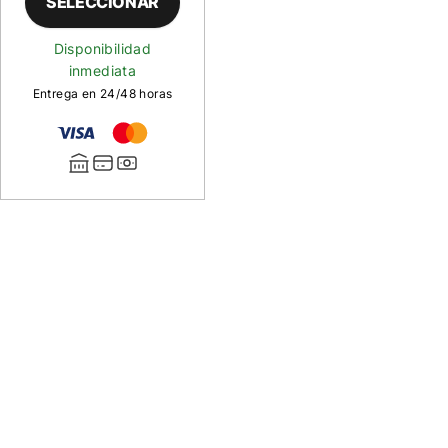
SELECCIONAR
Disponibilidad
inmediata
Entrega en 24/48 horas
Descripción
de
Chaqueta
Airflo
Thermolite
La
chaqueta
Airflo