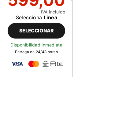
599,00
IVA incluido
Selecciona
Linea
SELECCIONAR
Disponibilidad inmediata
Entrega en 24/48 horas
Descripción
de
Carrete
Loop
Classic
Bajo