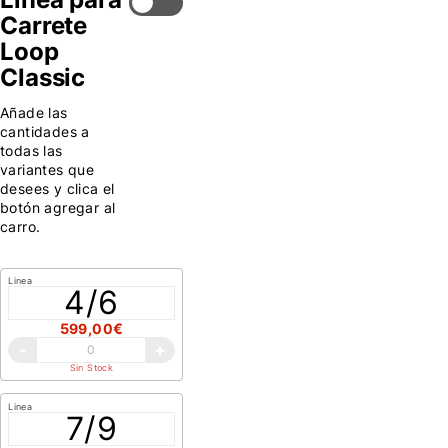
Carrete
Loop
Classic
Añade las
cantidades a
todas las
variantes que
desees y clica el
botón agregar al
carro.
Linea
4/6
599,00€
-
+
Sin Stock
Linea
7/9