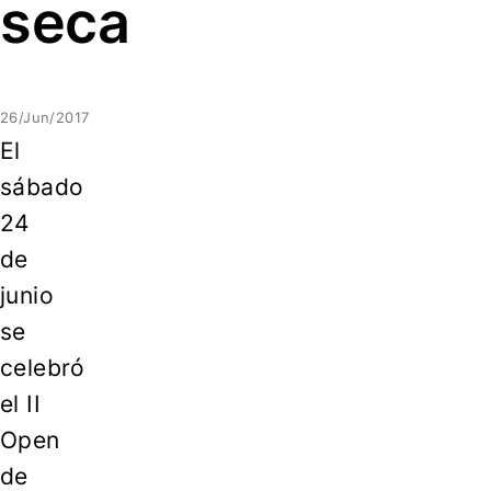
seca
26/Jun/2017
El
sábado
24
de
junio
se
celebró
el II
Open
de