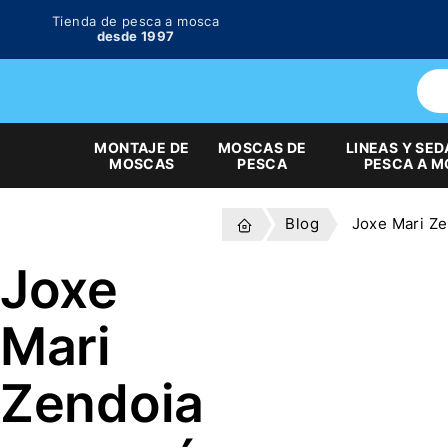
Tienda de pesca a mosca
desde 1997
MONTAJE DE
MOSCAS DE
LINEAS Y SED
MOSCAS
PESCA
PESCA A 
Blog
Joxe Mari Ze
Joxe
Mari
Zendoia