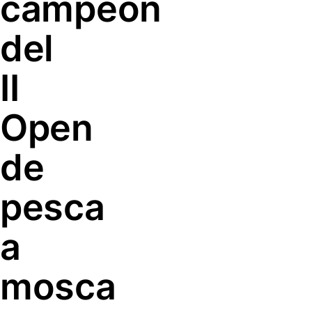
campeón
del
II
Open
de
pesca
a
mosca