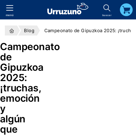
menú
buscar
carrito
Blog
Campeonato de Gipuzkoa 2025: ¡truchas
Campeonato
de
Gipuzkoa
2025:
¡truchas,
emoción
y
algún
que