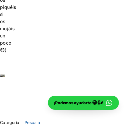
piquéis
si
os
mojáis
un
poco
😈)
😀👍
¡Podemos ayudarte
!
Categoría:
Pesca a