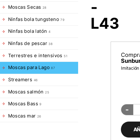
-
Moscas Secas
28
L43
Ninfas bola tungsteno
79
Ninfas bola latón
4
Ninfas de pescar
38
Compr
Terrestres e intensivos
51
Sunbur
Moscas para Lago
Imitación
87
Streamers
46
Moscas salmón
25
Moscas Bass
9
-
Moscas mar
26
AÑ