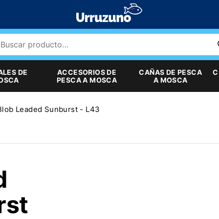
ALES DE
ACCESORIOS DE
CAÑAS DE PESCA
C
MOSCA
PESCA A MOSCA
A MOSCA
Blob Leaded Sunburst - L43
d
rst