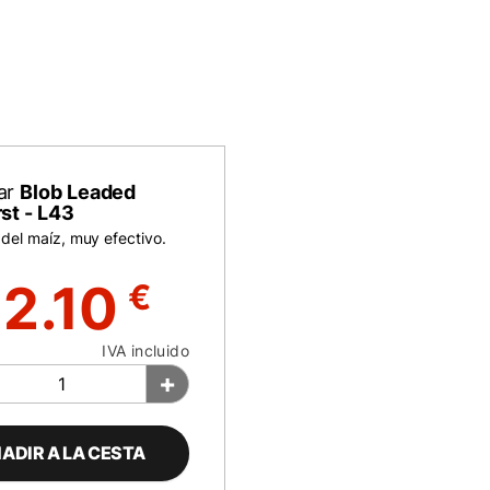
ar
Blob Leaded
st - L43
 del maíz, muy efectivo.
2.10
€
IVA incluido
+
ADIR A LA CESTA