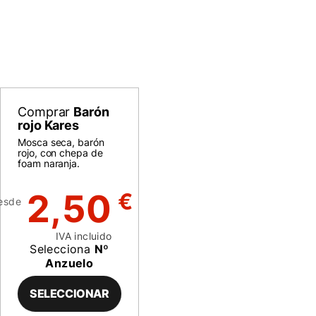
Comprar
Barón
rojo Kares
Mosca seca, barón
rojo, con chepa de
foam naranja.
2,50
€
esde
IVA incluido
Selecciona
Nº
Anzuelo
SELECCIONAR