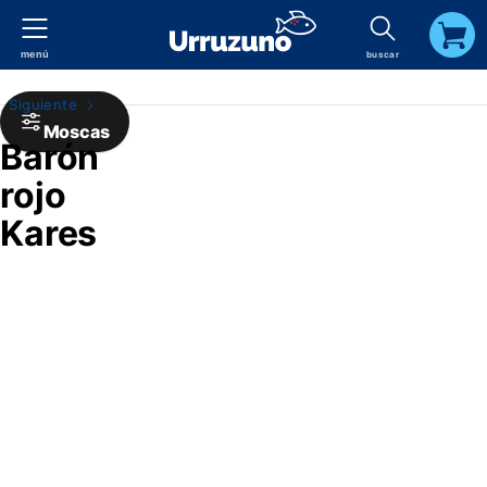
menú
buscar
carrito
Siguiente
Moscas
Barón
rojo
Kares