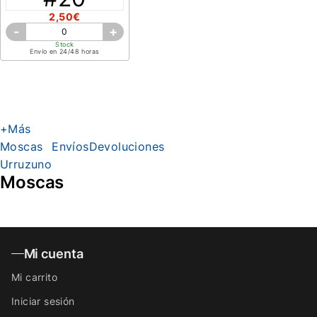
2,50€
-
+
Stock
Envío en 24/48 horas
+Más
Moscas
Envíos
Devoluciones
Urruzuno
Moscas
Mi cuenta
Mi carrito
Iniciar sesión