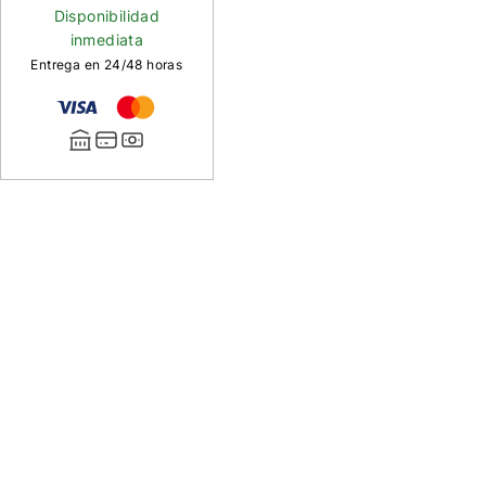
Disponibilidad
inmediata
Entrega en 24/48 horas
Descripción
de
Barón
rojo
Kares
Barón
rojo
Kares,
mosca
de